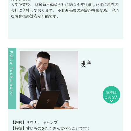
大学卒業後、 財閥系不動産会社に約 1 4 年従事した後に現在の
会社に入社しております。 不動産売買の経験が豊富な為、 色々
なお客様の対応が可能です。
Keita Tsukamoto
塚本 啓太
主任
塚本は
こんな人
【趣味】サウナ、 キャンプ
【特技】甘いものをたくさん食べることです！