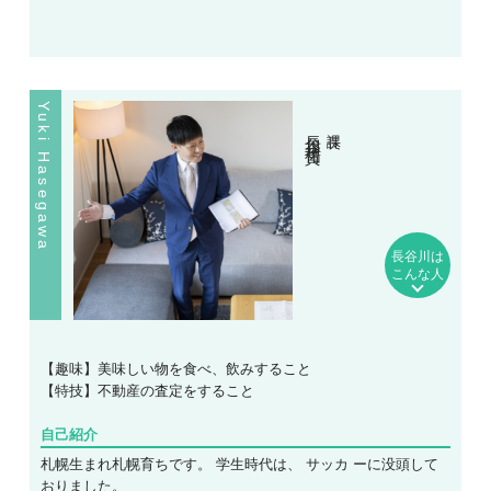
Yuki Hasegawa
長谷川 祐貴
課長
長谷川は
こんな人
【趣味】美味しい物を食べ、飲みすること
【特技】不動産の査定をすること
自己紹介
札幌生まれ札幌育ちです。 学生時代は、 サッカ ーに没頭して
おりました。